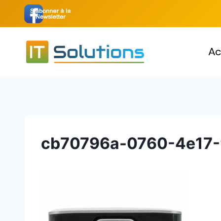
Aller
au
contenu
Ac
cb70796a-0760-4e17