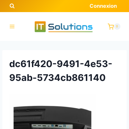
Aller
Connexion
au
contenu
0
dc61f420-9491-4e53-
95ab-5734cb861140