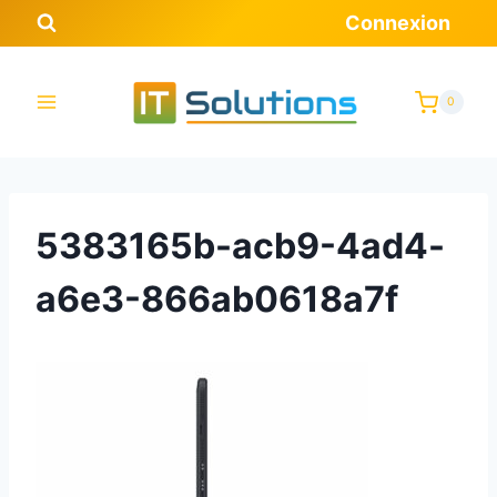
Aller
Connexion
au
contenu
0
5383165b-acb9-4ad4-
a6e3-866ab0618a7f