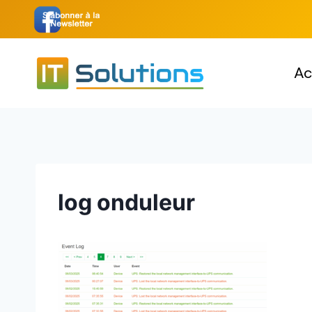
Aller
au
contenu
Ac
log onduleur