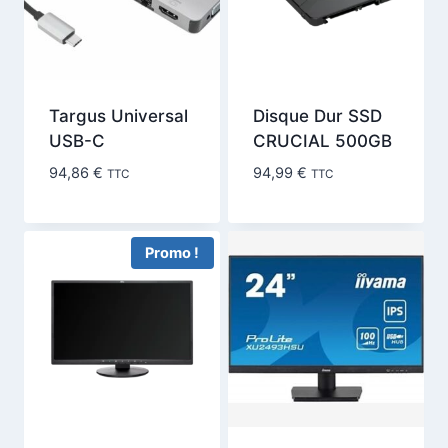
Targus Universal
Disque Dur SSD
USB-C
CRUCIAL 500GB
94,86
€
94,99
€
TTC
TTC
Promo !