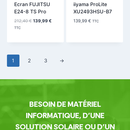
Ecran FUJITSU
iiyama ProLite
E24-8 TS Pro
XU2493HSU-B7
Le
Le
212,40
€
139,99
€
139,99
€
TTC
prix
prix
TTC
initial
actuel
était :
est :
212,40 €.
139,99 €.
1
2
3
→
BESOIN DE MATÉRIEL
INFORMATIQUE, D’UNE
SOLUTION SOLAIRE OU D’UN