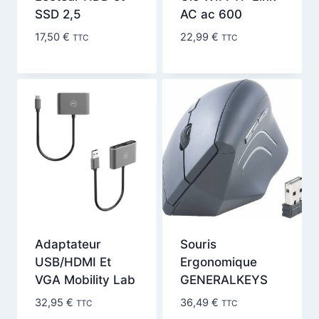
SSD 2,5
AC ac 600
17,50
€
22,99
€
TTC
TTC
Adaptateur
Souris
USB/HDMI Et
Ergonomique
VGA Mobility Lab
GENERALKEYS
32,95
€
36,49
€
TTC
TTC