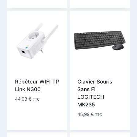
Répéteur WIFI TP
Clavier Souris
Link N300
Sans Fil
LOGITECH
44,98
€
TTC
MK235
45,99
€
TTC