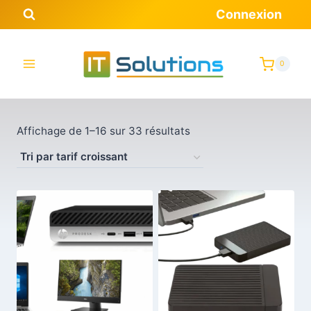
Aller
Connexion
au
contenu
0
Trié
Affichage de 1–16 sur 33 résultats
par
prix
croissant