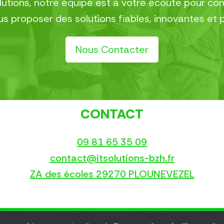
olutions, notre équipe est à votre écoute pour 
 proposer des solutions fiables, innovantes et 
Nous Contacter
CONTACT
09 81 65 35 09
contact@itsolutions-bzh.fr
ZA des écoles 29270 PLOUNEVEZEL