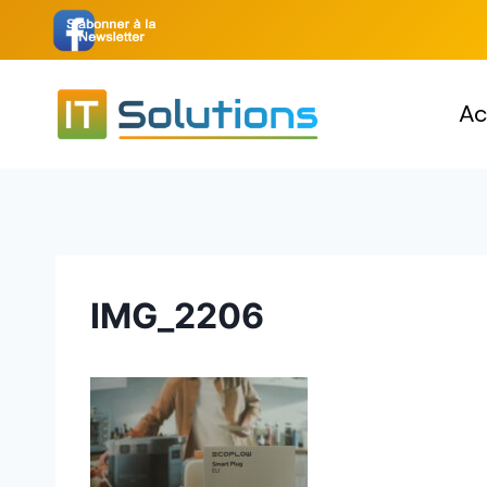
Aller
au
contenu
Ac
IMG_2206