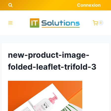
Aller
Connexion
au
contenu
0
new-product-image-
folded-leaflet-trifold-3