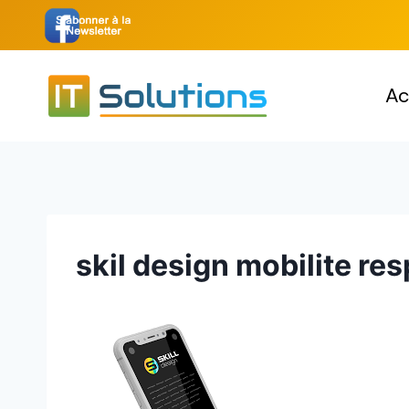
Aller
au
contenu
Ac
skil design mobilite re