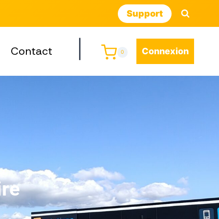
Support
|
Contact
Connexion
0
ire