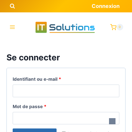
Aller
Connexion
au
contenu
0
Se connecter
O
Identifiant ou e-mail
*
b
l
O
Mot de passe
*
i
b
g
l
a