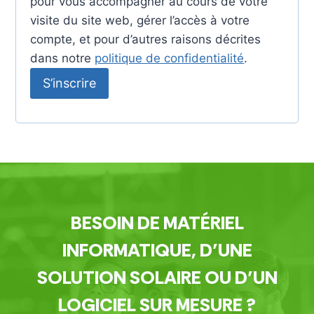
pour vous accompagner au cours de votre
o
visite du site web, gérer l’accès à votre
compte, et pour d’autres raisons décrites
i
dans notre
politique de confidentialité
.
r
S’inscrire
e
BESOIN DE MATÉRIEL
INFORMATIQUE, D’UNE
SOLUTION SOLAIRE OU D’UN
LOGICIEL SUR MESURE ?