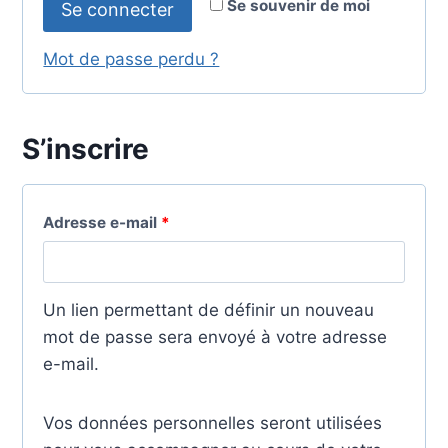
Se souvenir de moi
Se connecter
i
t
g
Mot de passe perdu ?
o
a
i
t
S’inscrire
r
o
e
i
O
Adresse e-mail
*
r
b
e
l
Un lien permettant de définir un nouveau
i
mot de passe sera envoyé à votre adresse
e-mail.
g
a
Vos données personnelles seront utilisées
t