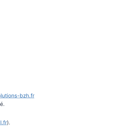
lutions-bzh.fr
é.
.fr
).