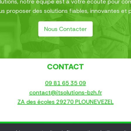
olutions, notre équipe est à votre écoute pour 
 proposer des solutions fiables, innovantes et 
Nous Contacter
CONTACT
09 81 65 35 09
contact@itsolutions-bzh.fr
ZA des écoles 29270 PLOUNEVEZEL