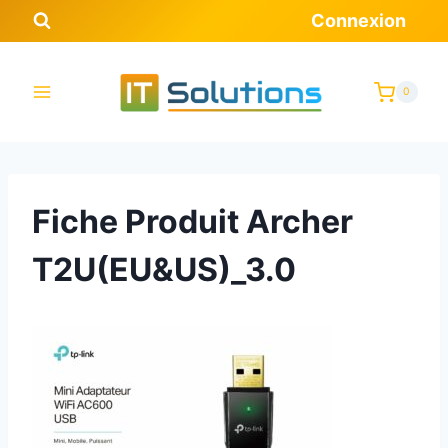
Aller
Connexion
au
contenu
0
Fiche Produit Archer
T2U(EU&US)_3.0