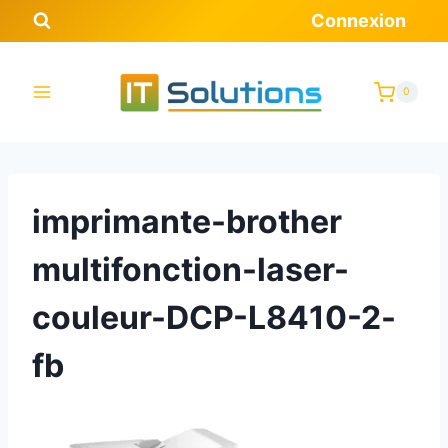
Aller
Connexion
au
contenu
0
imprimante-brother
multifonction-laser-
couleur-DCP-L8410-2-
fb