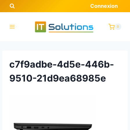
Aller
Connexion
au
contenu
0
c7f9adbe-4d5e-446b-
9510-21d9ea68985e