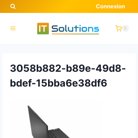
Aller
Connexion
au
contenu
0
3058b882-b89e-49d8-
bdef-15bba6e38df6