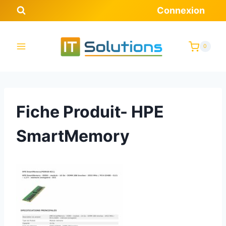
Aller
Connexion
au
contenu
0
Fiche Produit- HPE
SmartMemory