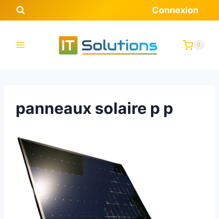
Aller
Connexion
au
contenu
0
panneaux solaire p p