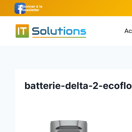
Aller
au
contenu
Ac
batterie-delta-2-ecof