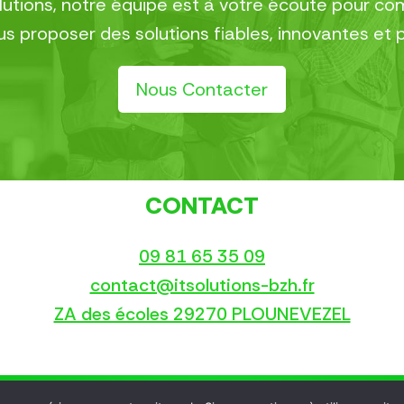
olutions, notre équipe est à votre écoute pour 
 proposer des solutions fiables, innovantes et 
Nous Contacter
CONTACT
09 81 65 35 09
contact@itsolutions-bzh.fr
ZA des écoles 29270 PLOUNEVEZEL