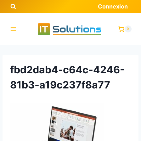
Aller
Connexion
au
contenu
0
fbd2dab4-c64c-4246-
81b3-a19c237f8a77