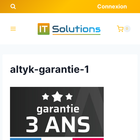
Aller
Connexion
au
contenu
0
altyk-garantie-1