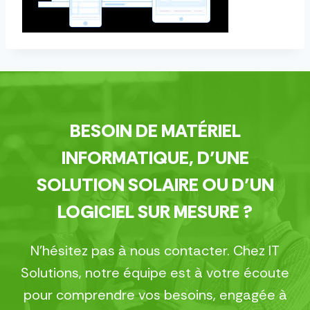
BESOIN DE MATÉRIEL
INFORMATIQUE, D’UNE
SOLUTION SOLAIRE OU D’UN
LOGICIEL SUR MESURE ?
N’hésitez pas à nous contacter. Chez IT
Solutions, notre équipe est à votre écoute
pour comprendre vos besoins, engagée à