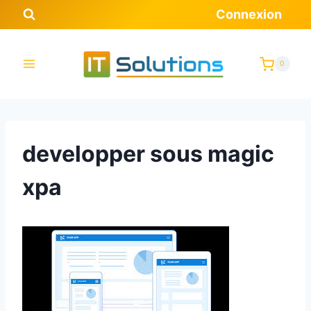
Aller
Connexion
au
contenu
0
developper sous magic
xpa