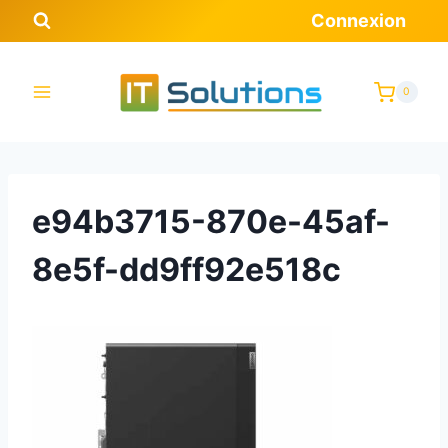
Aller
Connexion
au
contenu
0
e94b3715-870e-45af-
8e5f-dd9ff92e518c