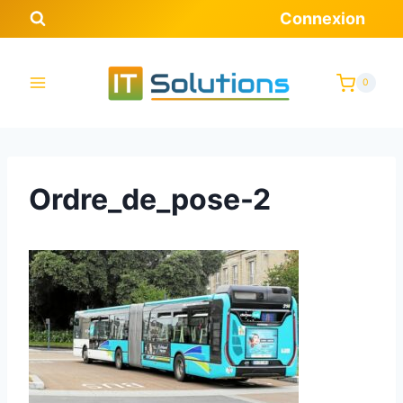
Aller
Connexion
au
contenu
0
Ordre_de_pose-2