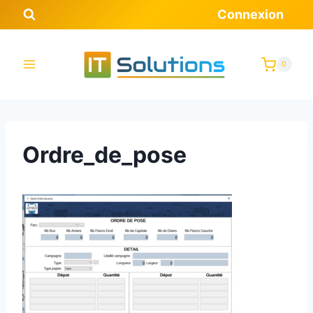
Aller
Connexion
au
contenu
0
Ordre_de_pose