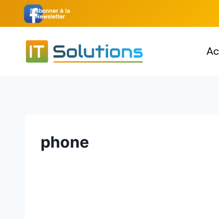
Aller
au
contenu
Ac
phone