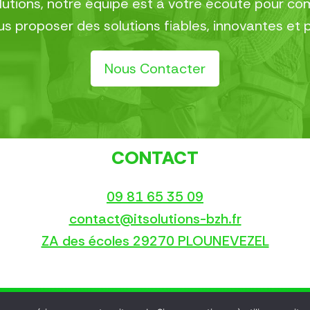
olutions, notre équipe est à votre écoute pour 
 proposer des solutions fiables, innovantes et 
Nous Contacter
CONTACT
09 81 65 35 09
contact@itsolutions-bzh.fr
ZA des écoles 29270 PLOUNEVEZEL