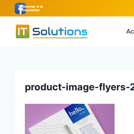
Aller
au
contenu
Ac
product-image-flyers-