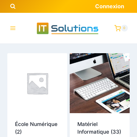
Aller
Connexion
au
contenu
0
École Numérique
Matériel
(2)
Informatique
(33)